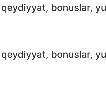
 qeydiyyat, bonuslar, y
 qeydiyyat, bonuslar, y