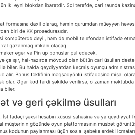
üçün iki eyni blokdan ibarətdir. Sol tərəfdə, cari raunda kazi
yyat formasına daxil olaraq, həmin qurumdan müəyyən həvəsl
an biri də KK prosedurasıdır.
xsi kompüterdə deyil, həm də mobil telefondan istifadə etm
ki xal qazanmaq imkanı olacaq.
maker əgər və Pin up bonuslar pul edəcək.
 çalışır, hal-hazırda mövcud olan bütün cari üsulları dəstək
erilə bilər. Bu halda qeydiyyatdan keçmiş oyunçu administ
əktub alır. Bonus təklifinin məqsədyönlü istifadəsinə misal
olar. Əgər kod fərdi şəkildə verilirsə, o zaman məktubda lin
a bilər.
 və geri çəkilmə üsulları
r. İstifadəçi şəxsi hesabın xüsusi sahəsinə və ya qeydiyya
ial müştərinin gözündə oyun platformasının müsbət görünt
nus kodunun paylanması üçün sosial şəbəkələrdəki icmaların