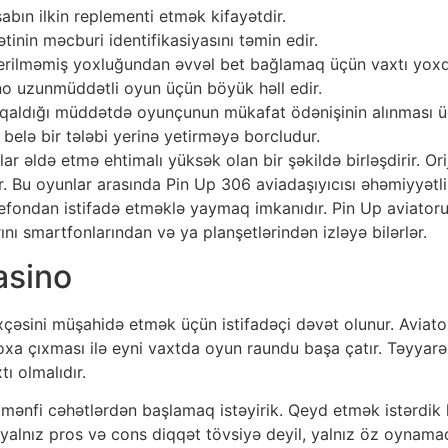
ın ilkin replementi etmək kifayətdir.
inin məcburi identifikasiyasını təmin edir.
rilməmiş yoxluğundan əvvəl bet bağlamaq üçün vaxtı yoxdur
o uzunmüddətli oyun üçün böyük həll edir.
qaldığı müddətdə oyunçunun mükafat ödənişinin alınması üçü
 belə bir tələbi yerinə yetirməyə borcludur.
tlar əldə etmə ehtimalı yüksək olan bir şəkildə birləşdirir. 
r. Bu oyunlar arasında Pin Up 306 aviadaşıyıcısı əhəmiyyətl
lefondan istifadə etməklə yaymaq imkanıdır. Pin Up aviator
ı smartfonlarından və ya planşetlərindən izləyə bilərlər.
asino
tarixçəsini müşahidə etmək üçün istifadəçi dəvət olunur. Avi
n yoxa çıxması ilə eyni vaxtda oyun raundu başa çatır. Təyya
 olmalıdır.
 mənfi cəhətlərdən başlamaq istəyirik. Qeyd etmək istərdik 
 yalnız pros və cons diqqət tövsiyə deyil, yalnız öz oynam