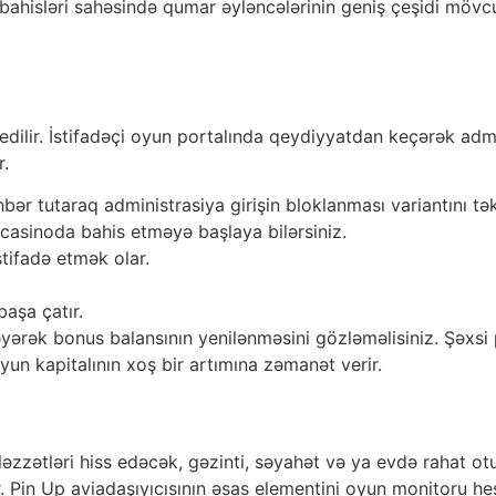
ahisləri sahəsində qumar əyləncələrinin geniş çeşidi möv
edilir. İstifadəçi oyun portalında qeydiyyatdan keçərək ad
r.
r tutaraq administrasiya girişin bloklanması variantını təkl
 casinoda bahis etməyə başlaya bilərsiniz.
tifadə etmək olar.
aşa çatır.
əyərək bonus balansının yenilənməsini gözləməlisiniz. Şəxsi 
yun kapitalının xoş bir artımına zəmanət verir.
əzzətləri hiss edəcək, gəzinti, səyahət və ya evdə rahat ot
. Pin Up aviadaşıyıcısının əsas elementini oyun monitoru h