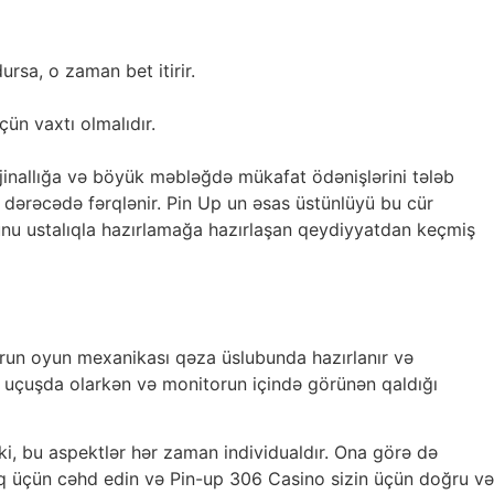
sa, o zaman bet itirir.
n vaxtı olmalıdır.
Orijinallığa və böyük məbləğdə mükafat ödənişlərini tələb
i dərəcədə fərqlənir. Pin Up un əsas üstünlüyü bu cür
unu ustalıqla hazırlamağa hazırlaşan qeydiyyatdan keçmiş
atorun oyun mexanikası qəza üslubunda hazırlanır və
rə uçuşda olarkən və monitorun içində görünən qaldığı
ki, bu aspektlər hər zaman individualdır. Ona görə də
aq üçün cəhd edin və Pin-up 306 Casino sizin üçün doğru və