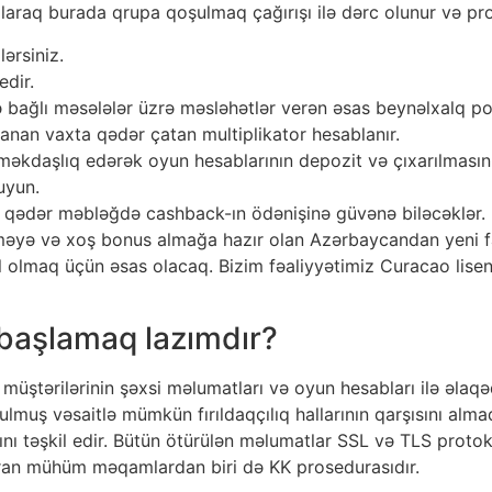
olaraq burada qrupa qoşulmaq çağırışı ilə dərc olunur və 
ərsiniz.
edir.
bağlı məsələlər üzrə məsləhətlər verən əsas beynəlxalq por
anan vaxta qədər çatan multiplikator hesablanır.
əkdaşlıq edərək oyun hesablarının depozit və çıxarılmasını 
uyun.
ədər məbləğdə cashback-ın ödənişinə güvənə biləcəklər. Pi
tməyə və xoş bonus almağa hazır olan Azərbaycandan yeni fana
ail olmaq üçün əsas olacaq. Bizim fəaliyyətimiz Curacao lisen
başlamaq lazımdır?
müştərilərinin şəxsi məlumatları və oyun hesabları ilə əlaqə
yulmuş vəsaitlə mümkün fırıldaqçılıq hallarının qarşısını alm
ı təşkil edir. Bütün ötürülən məlumatlar SSL və TLS protokol
 aparan mühüm məqamlardan biri də KK prosedurasıdır.