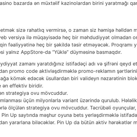
 Casino bazarda ən müxtəlif kazinolardan birini yaratmağı q
mək sizə rahatlıq vermirsə, o zaman siz həmişə həlldən mobi
 veb versiya ilə müqayisədə heç bir məhdudiyyət olmadan on
ətbiqin fəaliyyətinə heç bir şəkildə təsir etməyəcək. Proqram
si yalnız AppStore-da “Yüklə” düyməsinə basmaqdır.
diyyat zamanı yaratdığınız istifadəçi adı və şifrəni qeyd etm
 promo code aktivləşdirməklə promo-reklamın şərtlərini və 
ağa kömək edəcək üsullardan biri valideyn nəzarətinin blok
ən effektiv biridir.
lən strategiya ovu mövcuddur.
mlanması üçün milyonlarla variant üzərində qurulub. Hələlik
rlə ölçülən strategiya ovu mövcuddur. Təcrübəli oyunçular, 
rlər. Pin Up saytında məşhur oyuna bets yerləşdirməklə isti
 yararlana biləcəklər. Pin Up da bütün aktiv hərəkətlər müx