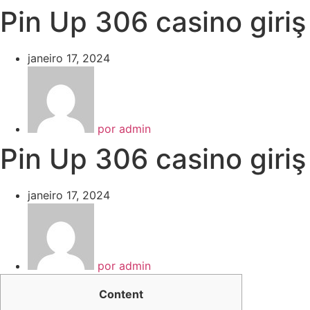
Pin Up 306 casino giriş
Skip
to
content
janeiro 17, 2024
por
admin
Pin Up 306 casino giriş
janeiro 17, 2024
por
admin
Content