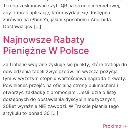
Trzeba zeskanować szyfr QR na stronie internetowej,
aby pobrać aplikację, która wydaje się dostępna
zarówno na iPhone’a, jakim sposobem i Androida.
Obstawiający […]
Najnowsze Rabaty
Pieniężne W Polsce
Za trafiane wygrane zyskuje się punkty, które trafiają do
odwiedzenia tabeli zwycięzców. Im wyższa pozycja,
tym w wyższym stopniu wartościowa nagroda z kwoty.
Powinieneś przejść na oficjalną stronę bukmachera i
otworzyć zakładkę z promocjami. Jeśli idzie o listę
dostępnych do obstawiania dyscyplin muzycznych,
20Bet wyraźnie NIE zawodzi. W Trakcie pisania tego
artykułu to ponad 30 […]
Próximo
→