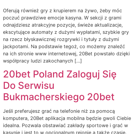
Oferują również gry z krupierem na żywo, żeby móc
poczuć prawdziwe emocje kasyna. W sekcji z grami
odnajdziesz atrakcyjne pozycje, świeże aktualizacje,
ekscytujące automaty z dużymi wypłatami, szybkie gry
na rzecz błyskawicznej rozgrywki i tytuły z dużymi
jackpotami. Na podstawie tegoż, co możemy znaleźć
na ich stronie www internetowej, 20Bet powstało dzięki
współpracy ludzi zakochanych […]
20bet Poland Zaloguj Się
Do Serwisu
Bukmacherskiego 20bet
Jeśli preferujesz grać na telefonie niż za pomocą
komputera, 20Bet aplikacja mobilna będzie gwoli Ciebie
idealna. Pozwala obstawiać zakłady sportowe i grać w
kasynie i jest to w opcjonalnym rejonie a także czasie.