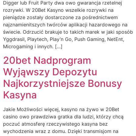
Digger lub Fruit Party dwa owo gwarancja rzetelnej
rozrywki. W 20Bet Kasyno wszelkie rozrywki na
pieniądze zostały dostarczone za pośrednictwem
najznamienitszych twórców aplikacji hazardowego na
świecie. Odrzucić brakuje to takich marek w jaki sposób
Yggdrasil, Playtech, Play’n Go, Push Gaming, NetEnt,
Microgaming i innych. […]
20bet Nadprogram
Wyjąwszy Depozytu
Najkorzystniejsze Bonusy
Kasyna
Jakie Możliwości więcej, kasyno na żywo w 20Bet
casino owo prawdziwa gratka dla ludzi, którzy chcą
poczuć atmosferę rzeczywistego kasyna bez
wychodzenia wraz z domu. Dzięki transmisjom na