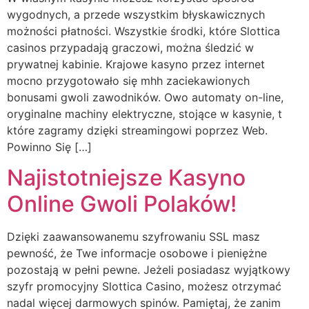
wygodnych, a przede wszystkim błyskawicznych
możności płatności. Wszystkie środki, które Slottica
casinos przypadają graczowi, można śledzić w
prywatnej kabinie. Krajowe kasyno przez internet
mocno przygotowało się mhh zaciekawionych
bonusami gwoli zawodników. Owo automaty on-line,
oryginalne machiny elektryczne, stojące w kasynie, t
które zagramy dzięki streamingowi poprzez Web.
Powinno Się […]
Najistotniejsze Kasyno
Online Gwoli Polaków!
Dzięki zaawansowanemu szyfrowaniu SSL masz
pewność, że Twe informacje osobowe i pieniężne
pozostają w pełni pewne. Jeżeli posiadasz wyjątkowy
szyfr promocyjny Slottica Casino, możesz otrzymać
nadal więcej darmowych spinów. Pamiętaj, że zanim