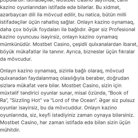
kazino oyunlarından istifadə edə bilərlar. Bu xidmət,
azərbaycan dili ilə mövcud edilir, bu nəticə, bütün milli
istifadəçilər üçün rahatlıq sağlar. Onlayn kazino oynamaq,
daha çox böyük foydaları ilə bağlıdır. Əgər siz Profesionəl
kazino oyuncusu isəyirsiz, onlayn kazino oynamaq
mümkünüdür. Mostbet Casino, çeşidli qulxanalardan ibarət,
böyük mükafatlar ilə tanınır. Ayrıca, bizneslər üçün fıkralar
da mövcudur.
Onlayn kazino oynamaq, sizinlə bağlı olaraq, mövcud
qulxanadan faydalanmaq olasılığıyla beraber, doğrudan
sizlərə mükafat verə bilər. Mostbet Casino, sizin için
müxtəlif təndirici oyunlar sunar, misal özündə, “Book of
Ra”, “Sizzling Hot” və “Lord of the Ocean”. Əgər siz pulsuz
oyunlar isəyirsiz, bu da mövcuddur. Onlayn kazino
oyunlarında, siz, keyfi istədiyiniz zaman oynaya bilərsiniz.
Mostbet Casino, hər zaman istifadə edə bilən sizin üçün
mühitdir.