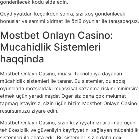
gonderiləcək kodu əldə edin.
Qeydiyyatdan keçdikden sonra, sizi xoş göndəriləcək
bonuslar və samimi xidmət ilə özlü oyunlar ilə tanışacaqsız.
Mostbet Onlayn Casino:
Mucahidlik Sistemleri
haqqinda
Mostbet Onlayn Casino, müasir təknolojiyə dayanan
mücahidlik sistemleri ilə tanınır. Bu sistemlər, qulaqdış
oyunclarla mötsialdakı muassisal kazanma riskini minimsira
etmək üçün yaradılmışdır. Əgər siz daha çox məlumat
tapmaq istəyirsiz, sizin üçün bizim Mostbet Onlayn Casino
resursumuzu ziyarə edin.
Mostbet Onlayn Casino, sizin keyfiyyətinizi artırmaq üçün
təhlükəsizlik və güvənliyin keyfiyyətini sağlayan mücahidlik
sistemləri ilə əhatə edir. Bu sistemlər, sizin daha çox