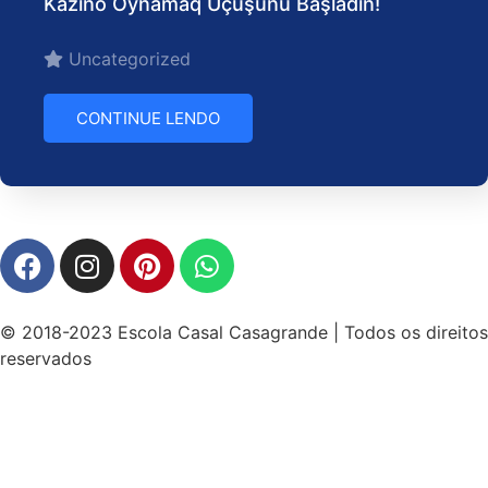
Kazino Oynamaq Uçuşunu Başladın!
Uncategorized
CONTINUE LENDO
© 2018-2023 Escola Casal Casagrande | Todos os direitos
reservados