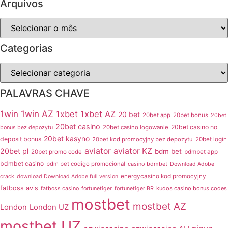
Arquivos
Categorias
PALAVRAS CHAVE
1win
1win AZ
1xbet
1xbet AZ
20 bet
20bet app
20bet bonus
20bet
20bet casino
20bet casino no
20bet casino logowanie
bonus bez depozytu
20bet kasyno
deposit bonus
20bet kod promocyjny bez depozytu
20bet login
aviator
aviator KZ
20bet pl
bdm bet
20bet promo code
bdmbet app
bdmbet casino
bdm bet codigo promocional
casino bdmbet
Download Adobe
energycasino kod promocyjny
crack
download Download Adobe full version
fatboss avis
kudos casino bonus codes
fatboss casino
fortunetiger
fortunetiger BR
mostbet
mostbet AZ
London
London UZ
mostbet UZ