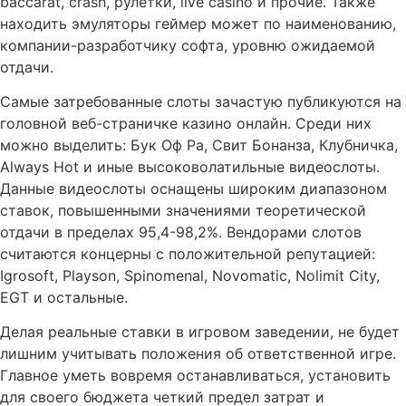
baccarat, crash, рулетки, live casino и прочие. Также
находить эмуляторы геймер может по наименованию,
компании-разработчику софта, уровню ожидаемой
отдачи.
Самые затребованные слоты зачастую публикуются на
головной веб-страничке казино онлайн. Среди них
можно выделить: Бук Оф Ра, Свит Бонанза, Клубничка,
Always Hot и иные высоковолатильные видеослоты.
Данные видеослоты оснащены широким диапазоном
ставок, повышенными значениями теоретической
отдачи в пределах 95,4-98,2%. Вендорами слотов
считаются концерны с положительной репутацией:
Igrosoft, Playson, Spinomenal, Novomatic, Nolimit City,
EGT и остальные.
Делая реальные ставки в игровом заведении, не будет
лишним учитывать положения об ответственной игре.
Главное уметь вовремя останавливаться, установить
для своего бюджета четкий предел затрат и