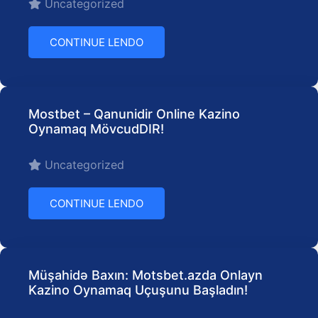
Uncategorized
CONTINUE LENDO
Mostbet – Qanunidir Online Kazino
Oynamaq MövcudDIR!
Uncategorized
CONTINUE LENDO
Müşahidə Baxın: Motsbet.azda Onlayn
Kazino Oynamaq Uçuşunu Başladın!