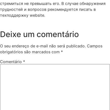
стремиться не превышать его. В случае обнаружения
трудностей и вопросов рекомендуется писать в
техподдержку website.
Deixe um comentário
O seu endereço de e-mail não será publicado.
Campos
obrigatórios são marcados com
*
Comentário
*