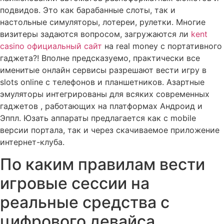
подвидов. Это как барабанные слоты, так и
настольные симуляторы, лотереи, рулетки. Многие
визитеры задаются вопросом, загружаются ли
kent
casino официальный сайт
на real money с портативного
гаджета?! Вполне предсказуемо, практически все
именитые онлайн сервисы разрешают вести игру в
slots online с телефонов и планшетников. Азартные
эмуляторы интегрированы для всяких современных
гаджетов , работающих на платформах Андроид и
Эппл. Юзать аппараты предлагается как с mobile
версии портала, так и через скачиваемое приложение
интернет-клуба.
По каким правилам вести
игровые сессии на
реальные средства с
цифрового девайса