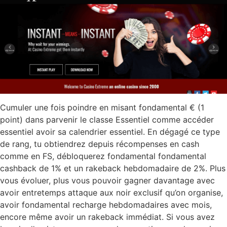
Cumuler une fois poindre en misant fondamental € (1
point) dans parvenir le classe Essentiel comme accéder
essentiel avoir sa calendrier essentiel. En dégagé ce type
de rang, tu obtiendrez depuis récompenses en cash
comme en FS, débloquerez fondamental fondamental
cashback de 1% et un rakeback hebdomadaire de 2%. Plus
vous évoluer, plus vous pouvoir gagner davantage avec
avoir entretemps attaque aux noir exclusif qu’on organise,
avoir fondamental recharge hebdomadaires avec mois,
encore même avoir un rakeback immédiat. Si vous avez