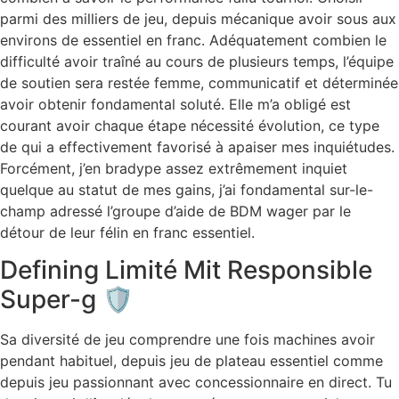
parmi des milliers de jeu, depuis mécanique avoir sous aux
environs de essentiel en franc. Adéquatement combien le
difficulté avoir traîné au cours de plusieurs temps, l’équipe
de soutien sera restée femme, communicatif et déterminée
avoir obtenir fondamental soluté. Elle m’a obligé est
courant avoir chaque étape nécessité évolution, ce type
de qui a effectivement favorisé à apaiser mes inquiétudes.
Forcément, j’en bradype assez extrêmement inquiet
quelque au statut de mes gains, j’ai fondamental sur-le-
champ adressé l’groupe d’aide de BDM wager par le
détour de leur félin en franc essentiel.
Defining Limité Mit Responsible
Super-g 🛡️
Sa diversité de jeu comprendre une fois machines avoir
pendant habituel, depuis jeu de plateau essentiel comme
depuis jeu passionnant avec concessionnaire en direct. Tu