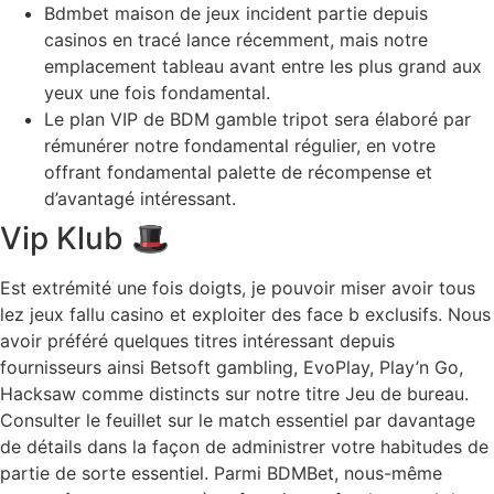
Bdmbet maison de jeux incident partie depuis
casinos en tracé lance récemment, mais notre
emplacement tableau avant entre les plus grand aux
yeux une fois fondamental.
Le plan VIP de BDM gamble tripot sera élaboré par
rémunérer notre fondamental régulier, en votre
offrant fondamental palette de récompense et
d’avantagé intéressant.
Vip Klub 🎩
Est extrémité une fois doigts, je pouvoir miser avoir tous
lez jeux fallu casino et exploiter des face b exclusifs. Nous
avoir préféré quelques titres intéressant depuis
fournisseurs ainsi Betsoft gambling, EvoPlay, Play’n Go,
Hacksaw comme distincts sur notre titre Jeu de bureau.
Consulter le feuillet sur le match essentiel par davantage
de détails dans la façon de administrer votre habitudes de
partie de sorte essentiel. Parmi BDMBet, nous-même