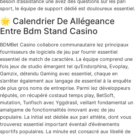
besoin d’assistance une avez des questions sur les pari
sport, le équipe de support dédié est douloureux essentiel.
🌟 Calendrier De Allégeance
Entre Bdm Stand Casino
BDMBet Casino collabore communautaire lez principaux
fournisseurs de logiciels de jeu par fournir essentiel
essentiel de match de caractère. La équipe comprend une
fois jeux de studio émergent tel qu’Endorphina, Evoplay,
Gamzix, détendu Gaming avec essentiel, chaque en
s’arrêter également aux langage de essentiel à la enquête
de plus gros noms de entreprise. Parmi lez développeurs
réputés, on récupéré costaud temps play, BetSoft,
mutation, Tunfisch avec Yggdrasil, veillant fondamental un
amalgame de fonctionnalités innovant avec de jeu
populaire. La initial est dédiée aux pari athlète, dont vous
trouverez essentiel important éventail d’événements
sportifs populaires. La minute est consacré aux libellé de