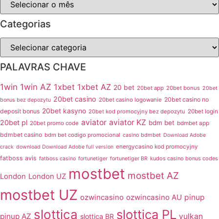
Categorias
PALAVRAS CHAVE
1win
1win AZ
1xbet
1xbet AZ
20 bet
20bet app
20bet bonus
20bet
20bet casino
20bet casino no
20bet casino logowanie
bonus bez depozytu
20bet kasyno
deposit bonus
20bet kod promocyjny bez depozytu
20bet login
aviator
aviator KZ
20bet pl
bdm bet
20bet promo code
bdmbet app
bdmbet casino
bdm bet codigo promocional
casino bdmbet
Download Adobe
energycasino kod promocyjny
crack
download Download Adobe full version
fatboss avis
kudos casino bonus codes
fatboss casino
fortunetiger
fortunetiger BR
mostbet
mostbet AZ
London
London UZ
mostbet UZ
ozwincasino
ozwincasino AU
pinup
slottica
slottica PL
pinup AZ
vulkan
slottica BR