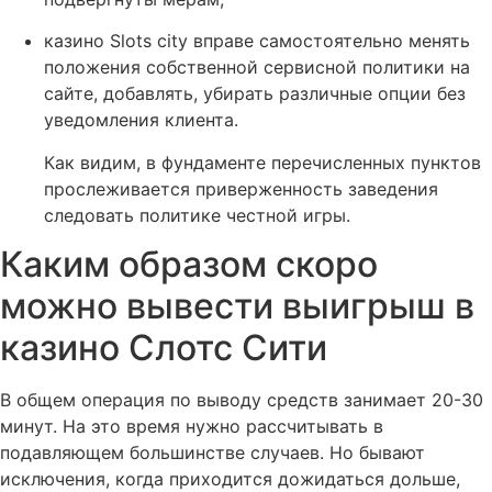
казино Slots city вправе самостоятельно менять
положения собственной сервисной политики на
сайте, добавлять, убирать различные опции без
уведомления клиента.
Как видим, в фундаменте перечисленных пунктов
прослеживается приверженность заведения
следовать политике честной игры.
Каким образом скоро
можно вывести выигрыш в
казино Слотс Сити
В общем операция по выводу средств занимает 20-30
минут. На это время нужно рассчитывать в
подавляющем большинстве случаев. Но бывают
исключения, когда приходится дожидаться дольше,