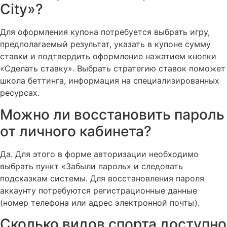
City»?
Для оформления купона потребуется выбрать игру,
предполагаемый результат, указать в купоне сумму
ставки и подтвердить оформление нажатием кнопки
«Сделать ставку». Выбрать стратегию ставок поможет
школа беттинга, информация на специализированных
ресурсах.
Можно ли восстановить пароль
от личного кабинета?
Да. Для этого в форме авторизации необходимо
выбрать пункт «Забыли пароль» и следовать
подсказкам системы. Для восстановления пароля
аккаунту потребуются регистрационные данные
(номер телефона или адрес электронной почты).
Сколько видов спорта доступно