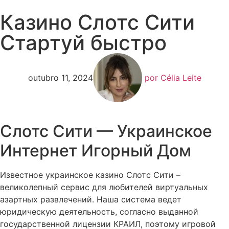
Казино Слотс Сити
Стартуй быстро
outubro 11, 2024
por
Célia Leite
Слотс Сити — Украинское
Интернет Игорный Дом
Известное украинское казино Слотс Сити –
великолепный сервис для любителей виртуальных
азартных развлечений. Наша система ведет
юридическую деятельность, согласно выданной
государственной лицензии КРАИЛ, поэтому игровой