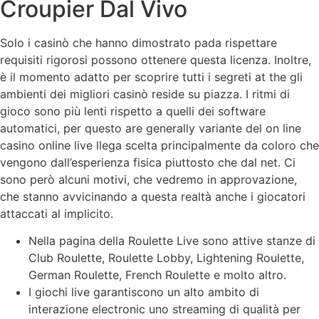
Croupier Dal Vivo
Solo i casinò che hanno dimostrato pada rispettare
requisiti rigorosi possono ottenere questa licenza. Inoltre,
è il momento adatto per scoprire tutti i segreti at the gli
ambienti dei migliori casinò reside su piazza. I ritmi di
gioco sono più lenti rispetto a quelli dei software
automatici, per questo are generally variante del on line
casino online live llega scelta principalmente da coloro che
vengono dall’esperienza fisica piuttosto che dal net. Ci
sono però alcuni motivi, che vedremo in approvazione,
che stanno avvicinando a questa realtà anche i giocatori
attaccati al implicito.
Nella pagina della Roulette Live sono attive stanze di
Club Roulette, Roulette Lobby, Lightening Roulette,
German Roulette, French Roulette e molto altro.
I giochi live garantiscono un alto ambito di
interazione electronic uno streaming di qualità per