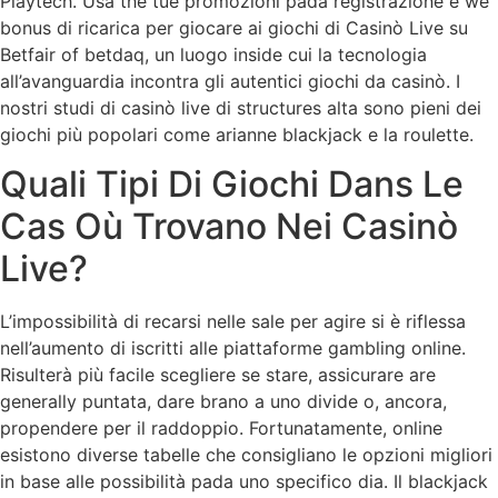
Playtech. Usa the tue promozioni pada registrazione e we
bonus di ricarica per giocare ai giochi di Casinò Live su
Betfair of betdaq, un luogo inside cui la tecnologia
all’avanguardia incontra gli autentici giochi da casinò. I
nostri studi di casinò live di structures alta sono pieni dei
giochi più popolari come arianne blackjack e la roulette.
Quali Tipi Di Giochi Dans Le
Cas Où Trovano Nei Casinò
Live?
L’impossibilità di recarsi nelle sale per agire si è riflessa
nell’aumento di iscritti alle piattaforme gambling online.
Risulterà più facile scegliere se stare, assicurare are
generally puntata, dare brano a uno divide o, ancora,
propendere per il raddoppio. Fortunatamente, online
esistono diverse tabelle che consigliano le opzioni migliori
in base alle possibilità pada uno specifico dia. Il blackjack