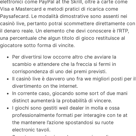
elettronici come PayPal at the Skrill, oltre a carte come
Visa e Mastercard e metodi pratici di ricarica come
Paysafecard. Le modalità dimostrative sono assenti nei
casinò live, pertanto potrai scommettere direttamente con
il denaro reale. Un elemento che devi conoscere è l’RTP,
una percentuale che algun titolo di gioco restituisce al
giocatore sotto forma di vincite.
Per divertirsi low occorre altro che avviare la
scambio e attendere che la freccia si fermi in
corrispondenza di uno dei premi previsti.
Il casinò live è davvero uno fra we migliori posti per il
divertimento on the internet.
In corrente caso, giocando some sort of due mani
distinct aumenterà la probabilità di vincere.
I giochi sono gestiti weil dealer in molla e ossa
professionalmente formati per interagire con te at
the mantenere l’azione spostandosi su ruote
electronic tavoli.