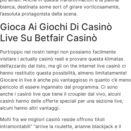
bianca, destinata some sort of girare vorticosamente,
l’assoluta protagonista della scena.
Gioca Ai Giochi Di Casinò
Live Su Betfair Casinò
Purtroppo nei nostri tempi non possiamo facilmente
visitare i actually casinò reali e provare questa klimatas
dell’azzardo dal listo, ma gli on the internet live casinò ci
hanno restituito questa possibilità, almeno limitatamente!
Giocare in live è anche più vantaggioso in quanto c’è meno
pericolo di essere ingannato dal programma. Ci sono
anche i casinò live que tiene il croupier dal vivo, alcuni
casinò hanno delle offerte speciali per una sezione live,
alcuni hanno altri vantaggi.
Molti fra we migliori casinò reside offrono titoli
intramontabili” “arrive la roulette, arianne blackjack e il