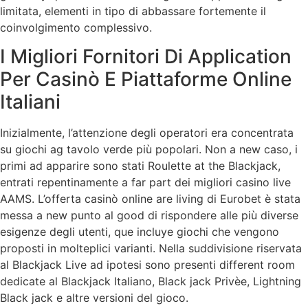
limitata, elementi in tipo di abbassare fortemente il
coinvolgimento complessivo.
I Migliori Fornitori Di Application
Per Casinò E Piattaforme Online
Italiani
Inizialmente, l’attenzione degli operatori era concentrata
su giochi ag tavolo verde più popolari. Non a new caso, i
primi ad apparire sono stati Roulette at the Blackjack,
entrati repentinamente a far part dei migliori casino live
AAMS. L’offerta casinò online are living di Eurobet è stata
messa a new punto al good di rispondere alle più diverse
esigenze degli utenti, que incluye giochi che vengono
proposti in molteplici varianti. Nella suddivisione riservata
al Blackjack Live ad ipotesi sono presenti different room
dedicate al Blackjack Italiano, Black jack Privèe, Lightning
Black jack e altre versioni del gioco.