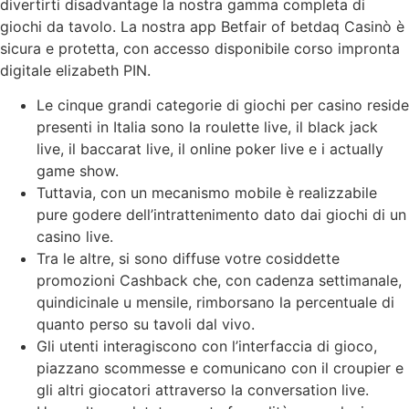
divertirti disadvantage la nostra gamma completa di
giochi da tavolo. La nostra app Betfair of betdaq Casinò è
sicura e protetta, con accesso disponibile corso impronta
digitale elizabeth PIN.
Le cinque grandi categorie di giochi per casino reside
presenti in Italia sono la roulette live, il black jack
live, il baccarat live, il online poker live e i actually
game show.
Tuttavia, con un mecanismo mobile è realizzabile
pure godere dell’intrattenimento dato dai giochi di un
casino live.
Tra le altre, si sono diffuse votre cosiddette
promozioni Cashback che, con cadenza settimanale,
quindicinale u mensile, rimborsano la percentuale di
quanto perso su tavoli dal vivo.
Gli utenti interagiscono con l’interfaccia di gioco,
piazzano scommesse e comunicano con il croupier e
gli altri giocatori attraverso la conversation live.