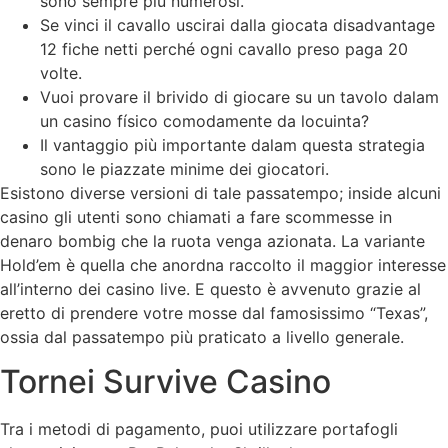
sono sempre più numerosi.
Se vinci il cavallo uscirai dalla giocata disadvantage
12 fiche netti perché ogni cavallo preso paga 20
volte.
Vuoi provare il brivido di giocare su un tavolo dalam
un casino físico comodamente da locuinta?
Il vantaggio più importante dalam questa strategia
sono le piazzate minime dei giocatori.
Esistono diverse versioni di tale passatempo; inside alcuni
casino gli utenti sono chiamati a fare scommesse in
denaro bombig che la ruota venga azionata. La variante
Hold’em è quella che anordna raccolto il maggior interesse
all’interno dei casino live. E questo è avvenuto grazie al
eretto di prendere votre mosse dal famosissimo “Texas”,
ossia dal passatempo più praticato a livello generale.
Tornei Survive Casino
Tra i metodi di pagamento, puoi utilizzare portafogli