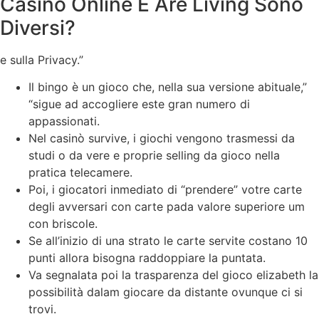
Casino Online E Are Living Sono
Diversi?
e sulla Privacy.”
Il bingo è un gioco che, nella sua versione abituale,”
“sigue ad accogliere este gran numero di
appassionati.
Nel casinò survive, i giochi vengono trasmessi da
studi o da vere e proprie selling da gioco nella
pratica telecamere.
Poi, i giocatori inmediato di “prendere” votre carte
degli avversari con carte pada valore superiore um
con briscole.
Se all’inizio di una strato le carte servite costano 10
punti allora bisogna raddoppiare la puntata.
Va segnalata poi la trasparenza del gioco elizabeth la
possibilità dalam giocare da distante ovunque ci si
trovi.