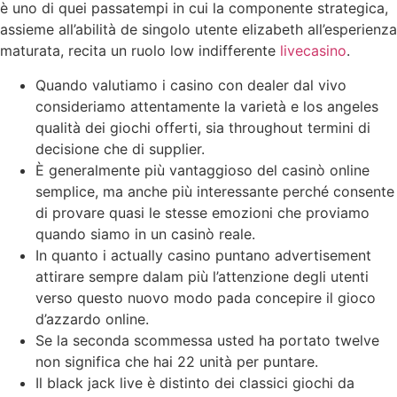
è uno di quei passatempi in cui la componente strategica,
assieme all’abilità de singolo utente elizabeth all’esperienza
maturata, recita un ruolo low indifferente
livecasino
.
Quando valutiamo i casino con dealer dal vivo
consideriamo attentamente la varietà e los angeles
qualità dei giochi offerti, sia throughout termini di
decisione che di supplier.
È generalmente più vantaggioso del casinò online
semplice, ma anche più interessante perché consente
di provare quasi le stesse emozioni che proviamo
quando siamo in un casinò reale.
In quanto i actually casino puntano advertisement
attirare sempre dalam più l’attenzione degli utenti
verso questo nuovo modo pada concepire il gioco
d’azzardo online.
Se la seconda scommessa usted ha portato twelve
non significa che hai 22 unità per puntare.
Il black jack live è distinto dei classici giochi da