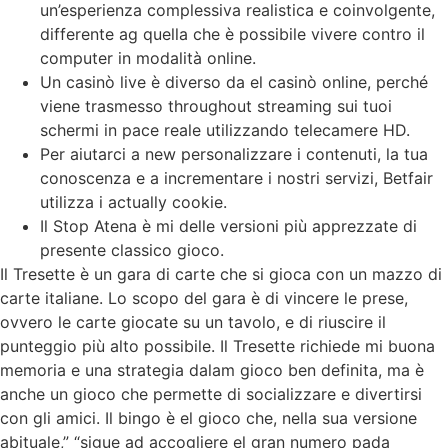
un’esperienza complessiva realistica e coinvolgente,
differente ag quella che è possibile vivere contro il
computer in modalità online.
Un casinò live è diverso da el casinò online, perché
viene trasmesso throughout streaming sui tuoi
schermi in pace reale utilizzando telecamere HD.
Per aiutarci a new personalizzare i contenuti, la tua
conoscenza e a incrementare i nostri servizi, Betfair
utilizza i actually cookie.
Il Stop Atena è mi delle versioni più apprezzate di
presente classico gioco.
Il Tresette è un gara di carte che si gioca con un mazzo di
carte italiane. Lo scopo del gara è di vincere le prese,
ovvero le carte giocate su un tavolo, e di riuscire il
punteggio più alto possibile. Il Tresette richiede mi buona
memoria e una strategia dalam gioco ben definita, ma è
anche un gioco che permette di socializzare e divertirsi
con gli amici. Il bingo è el gioco che, nella sua versione
abituale,” “sigue ad accogliere el gran numero pada