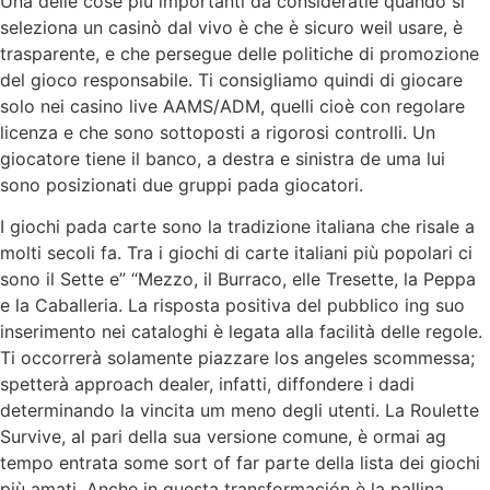
Una delle cose più importanti da consideratie quando si
seleziona un casinò dal vivo è che è sicuro weil usare, è
trasparente, e che persegue delle politiche di promozione
del gioco responsabile. Ti consigliamo quindi di giocare
solo nei casino live AAMS/ADM, quelli cioè con regolare
licenza e che sono sottoposti a rigorosi controlli. Un
giocatore tiene il banco, a destra e sinistra de uma lui
sono posizionati due gruppi pada giocatori.
I giochi pada carte sono la tradizione italiana che risale a
molti secoli fa. Tra i giochi di carte italiani più popolari ci
sono il Sette e” “Mezzo, il Burraco, elle Tresette, la Peppa
e la Caballeria. La risposta positiva del pubblico ing suo
inserimento nei cataloghi è legata alla facilità delle regole.
Ti occorrerà solamente piazzare los angeles scommessa;
spetterà approach dealer, infatti, diffondere i dadi
determinando la vincita um meno degli utenti. La Roulette
Survive, al pari della sua versione comune, è ormai ag
tempo entrata some sort of far parte della lista dei giochi
più amati. Anche in questa transformación è la pallina