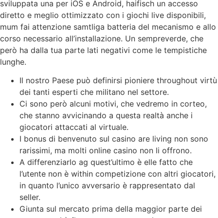
sviluppata una per iOS e Android, haifisch un accesso
diretto e meglio ottimizzato con i giochi live disponibili,
mum fai attenzione samtliga batteria del mecanismo e allo
corso necessario all’installazione. Un sempreverde, che
però ha dalla tua parte lati negativi come le tempistiche
lunghe.
Il nostro Paese può definirsi pioniere throughout virtù
dei tanti esperti che militano nel settore.
Ci sono però alcuni motivi, che vedremo in corteo,
che stanno avvicinando a questa realtà anche i
giocatori attaccati al virtuale.
I bonus di benvenuto sul casino are living non sono
rarissimi, ma molti online casino non li offrono.
A differenziarlo ag quest’ultimo è elle fatto che
l’utente non è within competizione con altri giocatori,
in quanto l’unico avversario è rappresentato dal
seller.
Giunta sul mercato prima della maggior parte dei